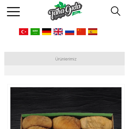
Ürünlerimiz
Sepette Kuru İncir
Lerida İncir - Bağlama İncir
Pulled İncir - Protoben İncir
Diğer Ürünlerimiz